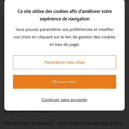
Ce site utilise des cookies afin d’améliorer votre
expérience de navigation
Vous pouvez paramétrer vos préférences et modifier
vos choix en cliquant sur le lien de gestion des cookies
Notre savoir-faire
en bas de page.
Paramétrer mes choix
Avec toute son expérience et tout son dynamisme,
notre équipe est à votre écoute !
OK pour moi !
Vos idées, vos besoins, vos contraintes sont autant de
Continuer sans accepter
défis que nous aurons plaisir à relever pour que votre
projet soit une réussite.
Rêvez, soyez audacieux ; nous étudions ensemble, grâce