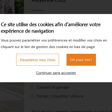
L’ensemble de nos métiers nous permettent
Ce site utilise des cookies afin d’améliorer votre
expérience de navigation
Pergola / pare-soleil
Vous pouvez paramétrer vos préférences et modifier vos choix en
Terrasse bois exotique, traitée à cœur, 
cliquant sur le lien de gestion des cookies en bas de page.
Garde-corps
Paramétrer mes choix
OK pour moi !
Balcon
Terrasse sur pilotis
Continuer sans accepter
Cabanon, cabane de jardin
Carport et garage
Portail / claustra / clôture
Pour de plus amples informations ou pour obt