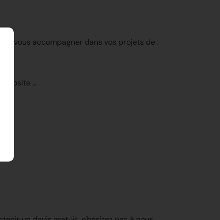
 de vous accompagner dans vos projets de :
composite …
enir un devis gratuit, n'hésitez pas à nous