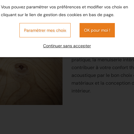
salle de bains, etc.), ou de v
Vous pouvez paramétrer vos préférences et modifier vos choix en
l’entreprise
Giret
à
Cossé-l
cliquant sur le lien de gestion des cookies en bas de page.
près de
Laval
en Mayenne (5
vous conseiller et réaliser av
Paramétrer mes choix
OK pour moi !
grand soin l’ensemble de vo
menuiseries intérieures
.
Continuer sans accepter
Au-delà de l’esthétisme et 
pratique, la menuiserie intér
contribuer à votre confort t
acoustique par le bon choix
matériaux et la conception 
intérieur.