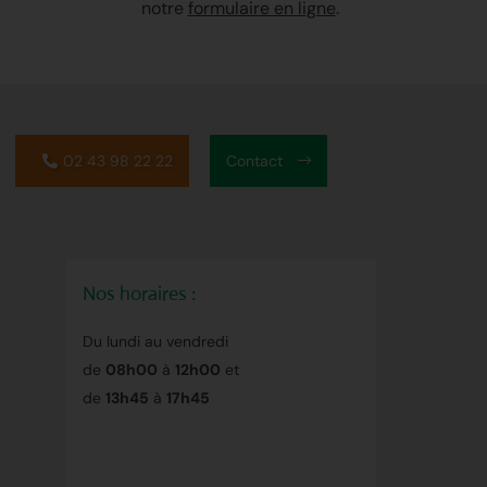
notre
formulaire en ligne
.
02 43 98 22 22
Contact
Nos horaires :
Du lundi au vendredi
de
08h00
à
12h00
et
de
13h45
à
17h45