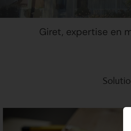
Giret, expertise en m
Solutio