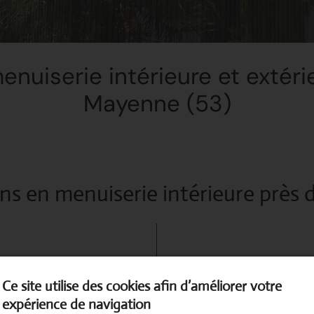
enuiserie intérieure et extér
Mayenne (53)
ns en menuiserie intérieure près 
Qu’il s’agisse de
revêtement
Ce site utilise des cookies afin d’améliorer votre
de
murs
, de vos
ameublem
expérience de navigation