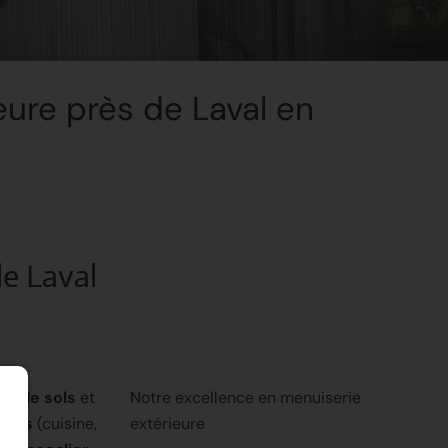
ieure près de Laval en
de Laval
s de sols
et
Notre excellence en menuiserie
ents
(cuisine,
extérieure